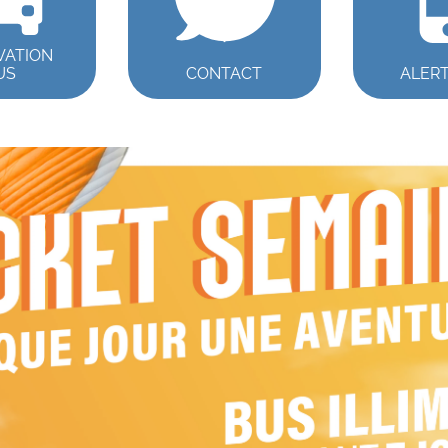
VATION
US
CONTACT
ALER