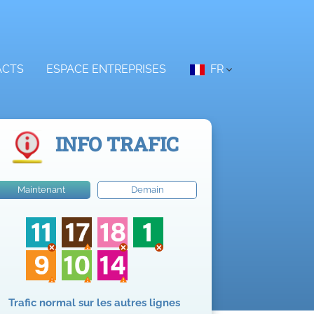
ACTS
ESPACE ENTREPRISES
FR
INFO TRAFIC
Maintenant
Demain
Trafic normal sur les autres lignes