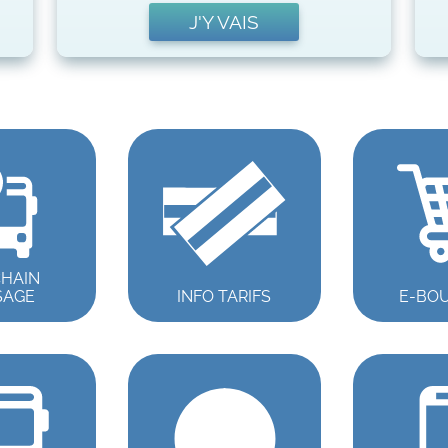
J'Y VAIS
HAIN
SAGE
INFO TARIFS
E-BO