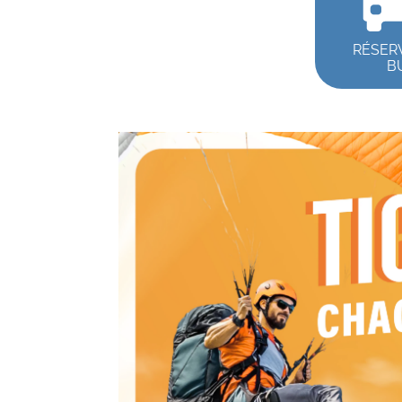
RÉSER
B