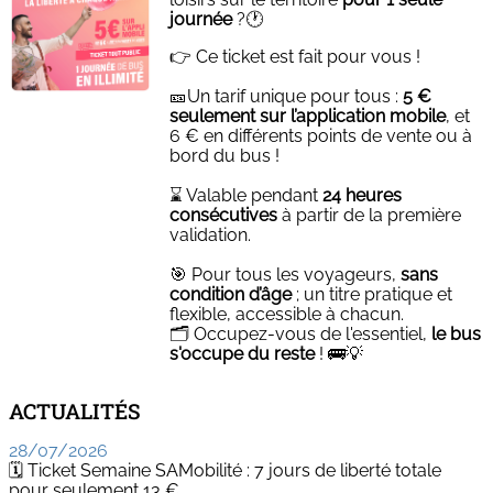
journée
?🕐
👉 Ce ticket est fait pour vous !
🎫Un tarif unique pour tous :
5 €
seulement sur l’application mobile
, et
6 € en différents points de vente ou à
bord du bus !
⌛ Valable pendant
24 heures
consécutives
à partir de la première
validation.
🎯 Pour tous les voyageurs,
sans
condition d’âge
; un titre pratique et
flexible, accessible à chacun.
🗂️ Occupez-vous de l'essentiel,
le bus
s'occupe du reste
! 🚌💡
ACTUALITÉS
28/07/2026
🗓️ Ticket Semaine SAMobilité : 7 jours de liberté totale
pour seulement 13 €