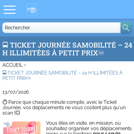
Rechercher
🚍 TICKET JOURNÉE SAMOBILITÉ – 24
H ILLIMITÉES À PETIT PRIX♾️
ACCUEIL
🚍 TICKET JOURNÉE SAMOBILITÉ – 24 H ILLIMITÉES À
PETIT PRIX♾️
13/07/2026
⏱️ Parce que chaque minute compte, avec le Ticket
Journée, vos déplacements ne vous coûtent plus qu'un
scan !💥​
Vous êtes en visite, en mission, ou
souhaitez organiser vos déplacements
loisirs sur le territoire
pour 1 seule