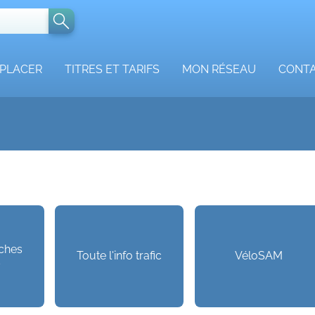
ÉPLACER
TITRES ET TARIFS
MON RÉSEAU
CONT
iches
Toute l'info trafic
VéloSAM
s