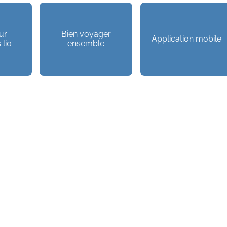
ur
Bien voyager
Application mobile
 lio
ensemble